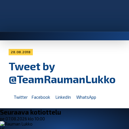
28.08.2018
Tweet by
@TeamRaumanLukko
Twitter
Facebook
LinkedIn
WhatsApp
Seuraava kotiottelu
pe 07.08.2026 klo 10:00