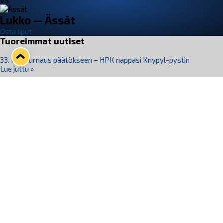
VS
Lukko — Ässät
Osta liput
Tuoreimmat uutiset
33. Pitsiturnaus päätökseen – HPK nappasi Knypyl-pystin
Lue juttu »
Otteluliput juhlakaudelle 26–27 nyt myynnissä!
Lue juttu »
Kiekko-Espoo voittaa historian ensimmäisen naisten
Pitsiturnauksen
Lue juttu »
Pitsiturnauksen päiväliput on loppuunmyyty – Pitsitunnelmaan
pääset myös Marina Vistan terassilla
Lue juttu »
Lukko ja pirkanmaalainen vaatevalmistaja Nousu yhteistyöhön
Lue juttu »
Seuraa Lukkoa somessa