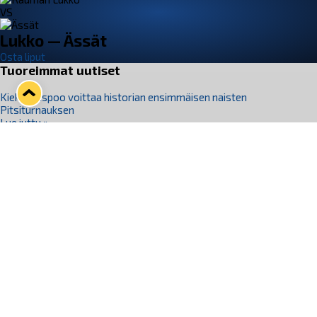
VS
Lukko — Ässät
Osta liput
Tuoreimmat uutiset
Kiekko-Espoo voittaa historian ensimmäisen naisten
Pitsiturnauksen
Lue juttu »
Pitsiturnauksen päiväliput on loppuunmyyty – Pitsitunnelmaan
pääset myös Marina Vistan terassilla
Lue juttu »
Lukko ja pirkanmaalainen vaatevalmistaja Nousu yhteistyöhön
Lue juttu »
Aapo Vanninen Nuorten Leijonien mukana
Lue juttu »
Rauman Lukko Oy on ostanut Marina Vista Oy:n liiketoiminnan
Raumalta
Lue juttu »