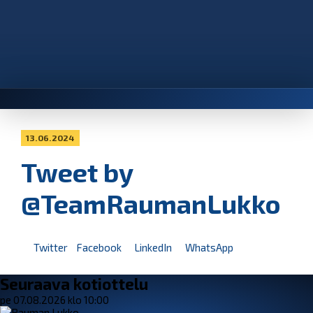
13.06.2024
Tweet by
@TeamRaumanLukko
Twitter
Facebook
LinkedIn
WhatsApp
Seuraava kotiottelu
pe 07.08.2026 klo 10:00