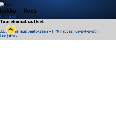
VS
Lukko — Ilves
Osta liput
Tuoreimmat uutiset
33. Pitsiturnaus päätökseen – HPK nappasi Knypyl-pystin
Lue juttu »
Otteluliput juhlakaudelle 26–27 nyt myynnissä!
Lue juttu »
Kiekko-Espoo voittaa historian ensimmäisen naisten
Pitsiturnauksen
Lue juttu »
Pitsiturnauksen päiväliput on loppuunmyyty – Pitsitunnelmaan
pääset myös Marina Vistan terassilla
Lue juttu »
Lukko ja pirkanmaalainen vaatevalmistaja Nousu yhteistyöhön
Lue juttu »
Seuraa Lukkoa somessa