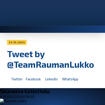
23.01.2024
Tweet by
@TeamRaumanLukko
Twitter
Facebook
LinkedIn
WhatsApp
Seuraava kotiottelu
ti 01.09.2026 klo 18:30