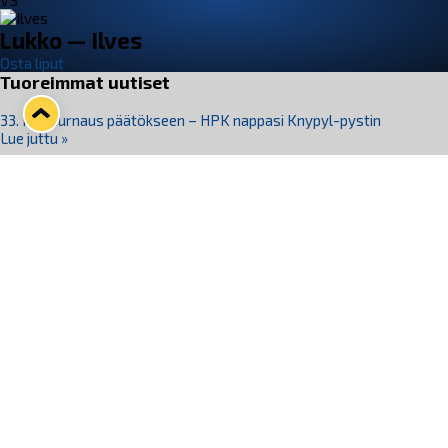
VS
Lukko — Ilves
Osta liput
Tuoreimmat uutiset
33. Pitsiturnaus päätökseen – HPK nappasi Knypyl-pystin
Lue juttu »
Otteluliput juhlakaudelle 26–27 nyt myynnissä!
Lue juttu »
Kiekko-Espoo voittaa historian ensimmäisen naisten
Pitsiturnauksen
Lue juttu »
Pitsiturnauksen päiväliput on loppuunmyyty – Pitsitunnelmaan
pääset myös Marina Vistan terassilla
Lue juttu »
Lukko ja pirkanmaalainen vaatevalmistaja Nousu yhteistyöhön
Lue juttu »
Seuraa Lukkoa somessa