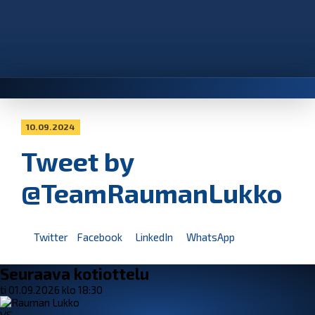
10.09.2024
Tweet by
@TeamRaumanLukko
Twitter
Facebook
LinkedIn
WhatsApp
Seuraava kotiottelu
ti 01.09.2026 klo 18:30