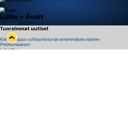
VS
Lukko — Ässät
Osta liput
Tuoreimmat uutiset
Kiekko-Espoo voittaa historian ensimmäisen naisten
Pitsiturnauksen
Lue juttu »
Pitsiturnauksen päiväliput on loppuunmyyty – Pitsitunnelmaan
pääset myös Marina Vistan terassilla
Lue juttu »
Lukko ja pirkanmaalainen vaatevalmistaja Nousu yhteistyöhön
Lue juttu »
Aapo Vanninen Nuorten Leijonien mukana
Lue juttu »
Rauman Lukko Oy on ostanut Marina Vista Oy:n liiketoiminnan
Raumalta
Lue juttu »