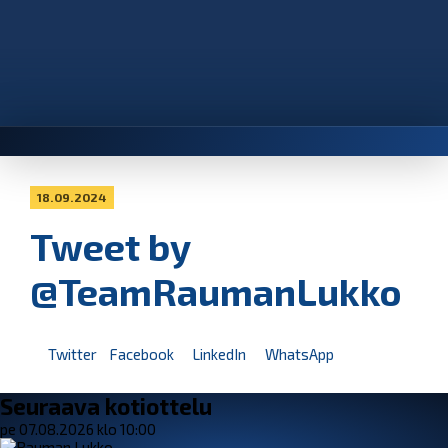
18.09.2024
Tweet by
@TeamRaumanLukko
Twitter
Facebook
LinkedIn
WhatsApp
Seuraava kotiottelu
pe 07.08.2026 klo 10:00