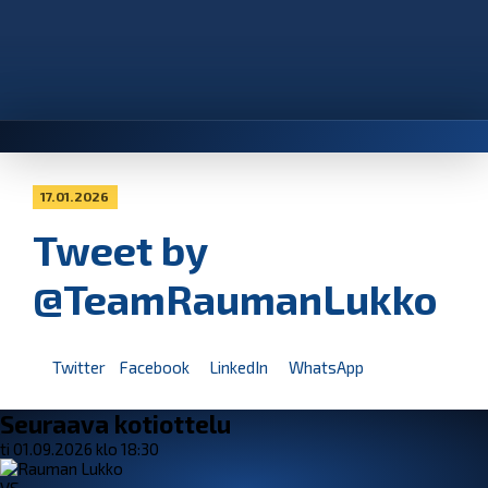
17.01.2026
Tweet by
@TeamRaumanLukko
Twitter
Facebook
LinkedIn
WhatsApp
Seuraava kotiottelu
ti 01.09.2026 klo 18:30