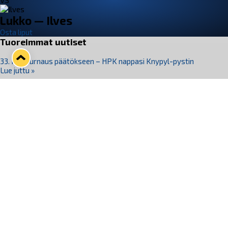
VS
Lukko — Ilves
Osta liput
Tuoreimmat uutiset
33. Pitsiturnaus päätökseen – HPK nappasi Knypyl-pystin
Lue juttu »
Otteluliput juhlakaudelle 26–27 nyt myynnissä!
Lue juttu »
Kiekko-Espoo voittaa historian ensimmäisen naisten
Pitsiturnauksen
Lue juttu »
Pitsiturnauksen päiväliput on loppuunmyyty – Pitsitunnelmaan
pääset myös Marina Vistan terassilla
Lue juttu »
Lukko ja pirkanmaalainen vaatevalmistaja Nousu yhteistyöhön
Lue juttu »
Seuraa Lukkoa somessa