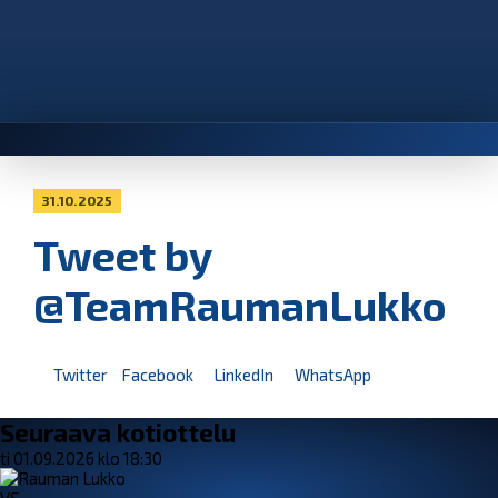
31.10.2025
Tweet by
@TeamRaumanLukko
Twitter
Facebook
LinkedIn
WhatsApp
Seuraava kotiottelu
ti 01.09.2026 klo 18:30