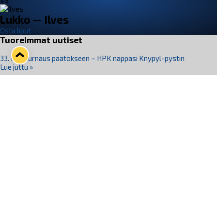
VS
Lukko — Ilves
Osta liput
Tuoreimmat uutiset
33. Pitsiturnaus päätökseen – HPK nappasi Knypyl-pystin
Lue juttu »
Otteluliput juhlakaudelle 26–27 nyt myynnissä!
Lue juttu »
Kiekko-Espoo voittaa historian ensimmäisen naisten
Pitsiturnauksen
Lue juttu »
Pitsiturnauksen päiväliput on loppuunmyyty – Pitsitunnelmaan
pääset myös Marina Vistan terassilla
Lue juttu »
Lukko ja pirkanmaalainen vaatevalmistaja Nousu yhteistyöhön
Lue juttu »
Seuraa Lukkoa somessa