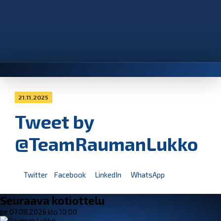
21.11.2025
Tweet by
@TeamRaumanLukko
Twitter
Facebook
LinkedIn
WhatsApp
Seuraava kotiottelu
pe 07.08.2026 klo 10:00