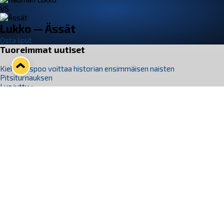
VS
Lukko — Ässät
Osta liput
Tuoreimmat uutiset
Kiekko-Espoo voittaa historian ensimmäisen naisten
Pitsiturnauksen
Lue juttu »
Pitsiturnauksen päiväliput on loppuunmyyty – Pitsitunnelmaan
pääset myös Marina Vistan terassilla
Lue juttu »
Lukko ja pirkanmaalainen vaatevalmistaja Nousu yhteistyöhön
Lue juttu »
Aapo Vanninen Nuorten Leijonien mukana
Lue juttu »
Rauman Lukko Oy on ostanut Marina Vista Oy:n liiketoiminnan
Raumalta
Lue juttu »