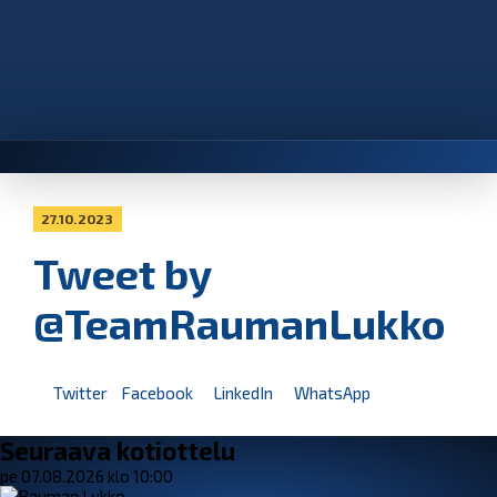
27.10.2023
Tweet by
@TeamRaumanLukko
Twitter
Facebook
LinkedIn
WhatsApp
Seuraava kotiottelu
pe 07.08.2026 klo 10:00