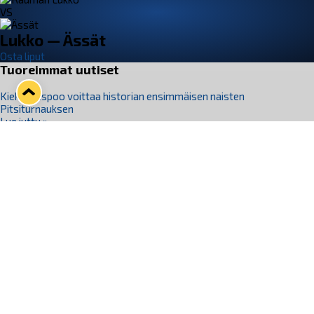
VS
Lukko — Ässät
Osta liput
Tuoreimmat uutiset
Kiekko-Espoo voittaa historian ensimmäisen naisten
Pitsiturnauksen
Lue juttu »
Pitsiturnauksen päiväliput on loppuunmyyty – Pitsitunnelmaan
pääset myös Marina Vistan terassilla
Lue juttu »
Lukko ja pirkanmaalainen vaatevalmistaja Nousu yhteistyöhön
Lue juttu »
Aapo Vanninen Nuorten Leijonien mukana
Lue juttu »
Rauman Lukko Oy on ostanut Marina Vista Oy:n liiketoiminnan
Raumalta
Lue juttu »