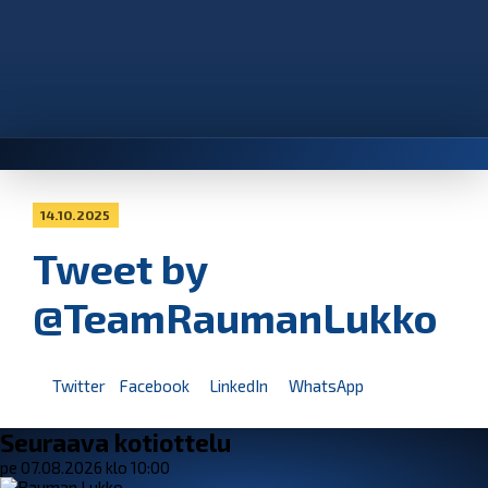
14.10.2025
Tweet by
@TeamRaumanLukko
Twitter
Facebook
LinkedIn
WhatsApp
Seuraava kotiottelu
pe 07.08.2026 klo 10:00