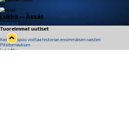
VS
Lukko — Ässät
Osta liput
Tuoreimmat uutiset
Kiekko-Espoo voittaa historian ensimmäisen naisten
Pitsiturnauksen
Lue juttu »
Pitsiturnauksen päiväliput on loppuunmyyty – Pitsitunnelmaan
pääset myös Marina Vistan terassilla
Lue juttu »
Lukko ja pirkanmaalainen vaatevalmistaja Nousu yhteistyöhön
Lue juttu »
Aapo Vanninen Nuorten Leijonien mukana
Lue juttu »
Rauman Lukko Oy on ostanut Marina Vista Oy:n liiketoiminnan
Raumalta
Lue juttu »