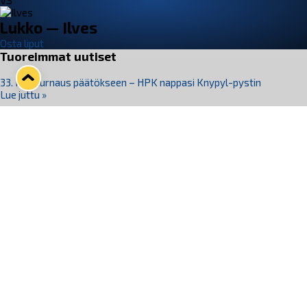
VS
Lukko — Ilves
Osta liput
Tuoreimmat uutiset
33. Pitsiturnaus päätökseen – HPK nappasi Knypyl-pystin
Lue juttu »
Otteluliput juhlakaudelle 26–27 nyt myynnissä!
Lue juttu »
Kiekko-Espoo voittaa historian ensimmäisen naisten
Pitsiturnauksen
Lue juttu »
Pitsiturnauksen päiväliput on loppuunmyyty – Pitsitunnelmaan
pääset myös Marina Vistan terassilla
Lue juttu »
Lukko ja pirkanmaalainen vaatevalmistaja Nousu yhteistyöhön
Lue juttu »
Seuraa Lukkoa somessa