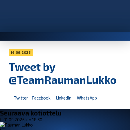
16.09.2023
Tweet by
@TeamRaumanLukko
Twitter
Facebook
LinkedIn
WhatsApp
Seuraava kotiottelu
ti 01.09.2026 klo 18:30