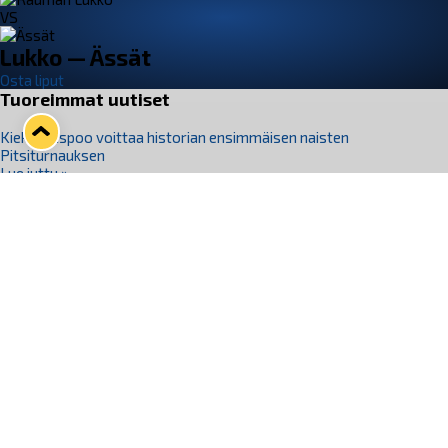
VS
Lukko — Ässät
Osta liput
Tuoreimmat uutiset
Kiekko-Espoo voittaa historian ensimmäisen naisten
Pitsiturnauksen
Lue juttu »
Pitsiturnauksen päiväliput on loppuunmyyty – Pitsitunnelmaan
pääset myös Marina Vistan terassilla
Lue juttu »
Lukko ja pirkanmaalainen vaatevalmistaja Nousu yhteistyöhön
Lue juttu »
Aapo Vanninen Nuorten Leijonien mukana
Lue juttu »
Rauman Lukko Oy on ostanut Marina Vista Oy:n liiketoiminnan
Raumalta
Lue juttu »