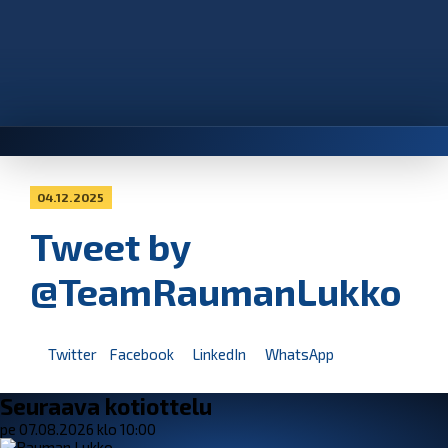
04.12.2025
Tweet by
@TeamRaumanLukko
Twitter
Facebook
LinkedIn
WhatsApp
Seuraava kotiottelu
pe 07.08.2026 klo 10:00