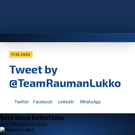
17.01.2026
Tweet by
@TeamRaumanLukko
Twitter
Facebook
LinkedIn
WhatsApp
Seuraava kotiottelu
pe 07.08.2026 klo 10:00