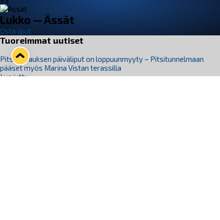
VS
Lukko — Ässät
Osta liput
Tuoreimmat uutiset
Pitsiturnauksen päiväliput on loppuunmyyty – Pitsitunnelmaan
pääset myös Marina Vistan terassilla
Lue juttu »
Lukko ja pirkanmaalainen vaatevalmistaja Nousu yhteistyöhön
Lue juttu »
Aapo Vanninen Nuorten Leijonien mukana
Lue juttu »
Rauman Lukko Oy on ostanut Marina Vista Oy:n liiketoiminnan
Raumalta
Lue juttu »
Varausviikonloppu oli kiireinen Jakub Florisille
Lue juttu »
Seuraa Lukkoa somessa