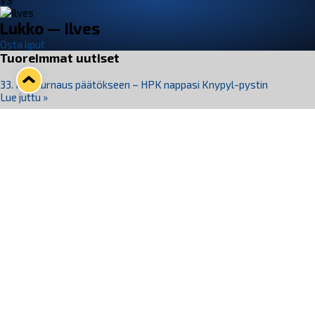
VS
Lukko — Ilves
Osta liput
Tuoreimmat uutiset
33. Pitsiturnaus päätökseen – HPK nappasi Knypyl-pystin
Lue juttu »
Otteluliput juhlakaudelle 26–27 nyt myynnissä!
Lue juttu »
Kiekko-Espoo voittaa historian ensimmäisen naisten
Pitsiturnauksen
Lue juttu »
Pitsiturnauksen päiväliput on loppuunmyyty – Pitsitunnelmaan
pääset myös Marina Vistan terassilla
Lue juttu »
Lukko ja pirkanmaalainen vaatevalmistaja Nousu yhteistyöhön
Lue juttu »
Seuraa Lukkoa somessa