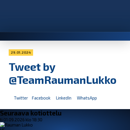
29.01.2024
Tweet by
@TeamRaumanLukko
Twitter
Facebook
LinkedIn
WhatsApp
Seuraava kotiottelu
ti 01.09.2026 klo 18:30