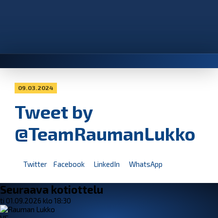
09.03.2024
Tweet by
@TeamRaumanLukko
Twitter
Facebook
LinkedIn
WhatsApp
Seuraava kotiottelu
ti 01.09.2026 klo 18:30