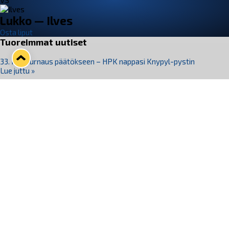
VS
Lukko — Ilves
Osta liput
Tuoreimmat uutiset
33. Pitsiturnaus päätökseen – HPK nappasi Knypyl-pystin
Lue juttu »
Otteluliput juhlakaudelle 26–27 nyt myynnissä!
Lue juttu »
Kiekko-Espoo voittaa historian ensimmäisen naisten
Pitsiturnauksen
Lue juttu »
Pitsiturnauksen päiväliput on loppuunmyyty – Pitsitunnelmaan
pääset myös Marina Vistan terassilla
Lue juttu »
Lukko ja pirkanmaalainen vaatevalmistaja Nousu yhteistyöhön
Lue juttu »
Seuraa Lukkoa somessa