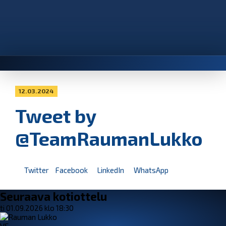
12.03.2024
Tweet by
@TeamRaumanLukko
Twitter
Facebook
LinkedIn
WhatsApp
Seuraava kotiottelu
ti 01.09.2026 klo 18:30