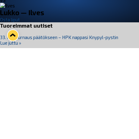
VS
Lukko — Ilves
Osta liput
Tuoreimmat uutiset
33. Pitsiturnaus päätökseen – HPK nappasi Knypyl-pystin
Lue juttu »
Otteluliput juhlakaudelle 26–27 nyt myynnissä!
Lue juttu »
Kiekko-Espoo voittaa historian ensimmäisen naisten
Pitsiturnauksen
Lue juttu »
Pitsiturnauksen päiväliput on loppuunmyyty – Pitsitunnelmaan
pääset myös Marina Vistan terassilla
Lue juttu »
Lukko ja pirkanmaalainen vaatevalmistaja Nousu yhteistyöhön
Lue juttu »
Seuraa Lukkoa somessa