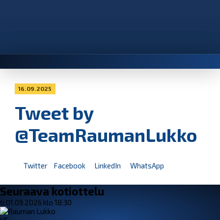
16.09.2025
Tweet by
@TeamRaumanLukko
Twitter
Facebook
LinkedIn
WhatsApp
Seuraava kotiottelu
ti 01.09.2026 klo 18:30