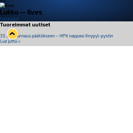
VS
Lukko — Ilves
Osta liput
Tuoreimmat uutiset
33. Pitsiturnaus päätökseen – HPK nappasi Knypyl-pystin
Lue juttu »
Otteluliput juhlakaudelle 26–27 nyt myynnissä!
Lue juttu »
Kiekko-Espoo voittaa historian ensimmäisen naisten
Pitsiturnauksen
Lue juttu »
Pitsiturnauksen päiväliput on loppuunmyyty – Pitsitunnelmaan
pääset myös Marina Vistan terassilla
Lue juttu »
Lukko ja pirkanmaalainen vaatevalmistaja Nousu yhteistyöhön
Lue juttu »
Seuraa Lukkoa somessa