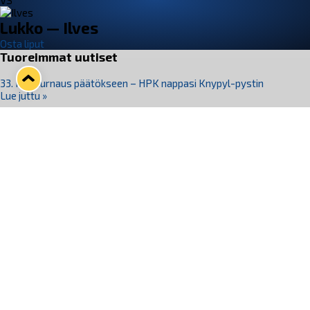
VS
Lukko — Ilves
Osta liput
Tuoreimmat uutiset
33. Pitsiturnaus päätökseen – HPK nappasi Knypyl-pystin
Lue juttu »
Otteluliput juhlakaudelle 26–27 nyt myynnissä!
Lue juttu »
Kiekko-Espoo voittaa historian ensimmäisen naisten
Pitsiturnauksen
Lue juttu »
Pitsiturnauksen päiväliput on loppuunmyyty – Pitsitunnelmaan
pääset myös Marina Vistan terassilla
Lue juttu »
Lukko ja pirkanmaalainen vaatevalmistaja Nousu yhteistyöhön
Lue juttu »
Seuraa Lukkoa somessa