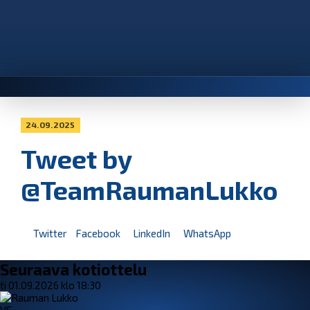
24.09.2025
Tweet by
@TeamRaumanLukko
Twitter
Facebook
LinkedIn
WhatsApp
Seuraava kotiottelu
ti 01.09.2026 klo 18:30