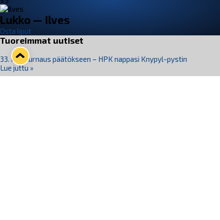
VS
Lukko — Ilves
Osta liput
Tuoreimmat uutiset
33. Pitsiturnaus päätökseen – HPK nappasi Knypyl-pystin
Lue juttu »
Otteluliput juhlakaudelle 26–27 nyt myynnissä!
Lue juttu »
Kiekko-Espoo voittaa historian ensimmäisen naisten
Pitsiturnauksen
Lue juttu »
Pitsiturnauksen päiväliput on loppuunmyyty – Pitsitunnelmaan
pääset myös Marina Vistan terassilla
Lue juttu »
Lukko ja pirkanmaalainen vaatevalmistaja Nousu yhteistyöhön
Lue juttu »
Seuraa Lukkoa somessa