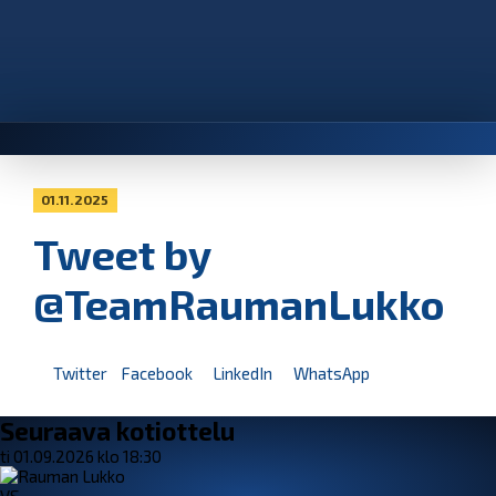
01.11.2025
Tweet by
@TeamRaumanLukko
Twitter
Facebook
LinkedIn
WhatsApp
Seuraava kotiottelu
ti 01.09.2026 klo 18:30