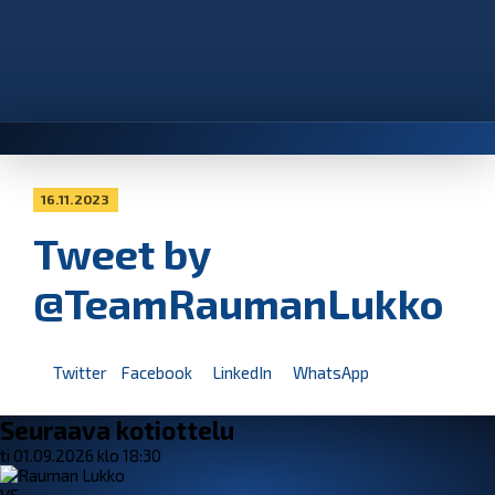
16.11.2023
Tweet by
@TeamRaumanLukko
Twitter
Facebook
LinkedIn
WhatsApp
Seuraava kotiottelu
ti 01.09.2026 klo 18:30