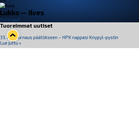
VS
Lukko — Ilves
Osta liput
Tuoreimmat uutiset
33. Pitsiturnaus päätökseen – HPK nappasi Knypyl-pystin
Lue juttu »
Otteluliput juhlakaudelle 26–27 nyt myynnissä!
Lue juttu »
Kiekko-Espoo voittaa historian ensimmäisen naisten
Pitsiturnauksen
Lue juttu »
Pitsiturnauksen päiväliput on loppuunmyyty – Pitsitunnelmaan
pääset myös Marina Vistan terassilla
Lue juttu »
Lukko ja pirkanmaalainen vaatevalmistaja Nousu yhteistyöhön
Lue juttu »
Seuraa Lukkoa somessa