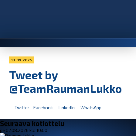
13.09.2025
Tweet by
@TeamRaumanLukko
Twitter
Facebook
LinkedIn
WhatsApp
Seuraava kotiottelu
pe 07.08.2026 klo 10:00