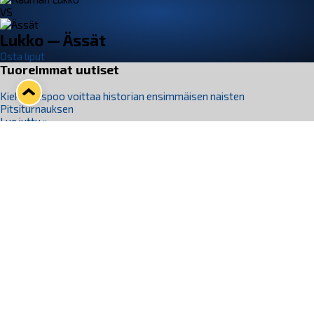
VS
Lukko — Ässät
Osta liput
Tuoreimmat uutiset
Kiekko-Espoo voittaa historian ensimmäisen naisten
Pitsiturnauksen
Lue juttu »
Pitsiturnauksen päiväliput on loppuunmyyty – Pitsitunnelmaan
pääset myös Marina Vistan terassilla
Lue juttu »
Lukko ja pirkanmaalainen vaatevalmistaja Nousu yhteistyöhön
Lue juttu »
Aapo Vanninen Nuorten Leijonien mukana
Lue juttu »
Rauman Lukko Oy on ostanut Marina Vista Oy:n liiketoiminnan
Raumalta
Lue juttu »