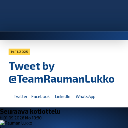
14.11.2025
Tweet by
@TeamRaumanLukko
Twitter
Facebook
LinkedIn
WhatsApp
Seuraava kotiottelu
ti 01.09.2026 klo 18:30