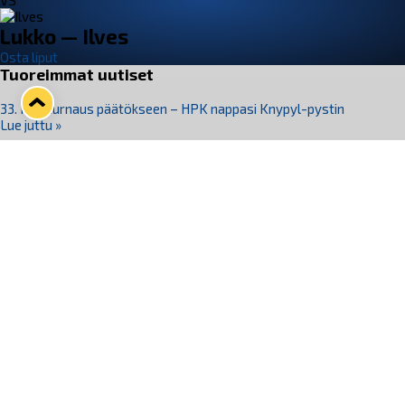
VS
Lukko — Ilves
Osta liput
Tuoreimmat uutiset
33. Pitsiturnaus päätökseen – HPK nappasi Knypyl-pystin
Lue juttu »
Otteluliput juhlakaudelle 26–27 nyt myynnissä!
Lue juttu »
Kiekko-Espoo voittaa historian ensimmäisen naisten
Pitsiturnauksen
Lue juttu »
Pitsiturnauksen päiväliput on loppuunmyyty – Pitsitunnelmaan
pääset myös Marina Vistan terassilla
Lue juttu »
Lukko ja pirkanmaalainen vaatevalmistaja Nousu yhteistyöhön
Lue juttu »
Seuraa Lukkoa somessa