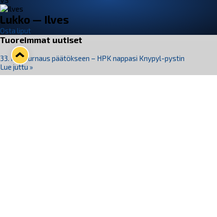
VS
Lukko — Ilves
Osta liput
Tuoreimmat uutiset
33. Pitsiturnaus päätökseen – HPK nappasi Knypyl-pystin
Lue juttu »
Otteluliput juhlakaudelle 26–27 nyt myynnissä!
Lue juttu »
Kiekko-Espoo voittaa historian ensimmäisen naisten
Pitsiturnauksen
Lue juttu »
Pitsiturnauksen päiväliput on loppuunmyyty – Pitsitunnelmaan
pääset myös Marina Vistan terassilla
Lue juttu »
Lukko ja pirkanmaalainen vaatevalmistaja Nousu yhteistyöhön
Lue juttu »
Seuraa Lukkoa somessa