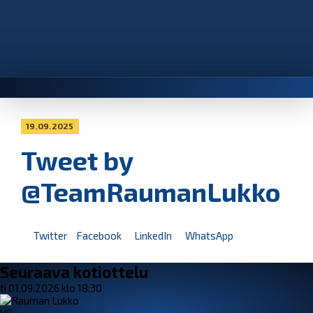
19.09.2025
Tweet by
@TeamRaumanLukko
Twitter
Facebook
LinkedIn
WhatsApp
Seuraava kotiottelu
ti 01.09.2026 klo 18:30