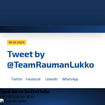
05.10.2024
Tweet by
@TeamRaumanLukko
Twitter
Facebook
LinkedIn
WhatsApp
Seuraava kotiottelu
ti 01.09.2026 klo 18:30