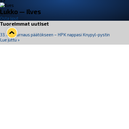
VS
Lukko — Ilves
Osta liput
Tuoreimmat uutiset
33. Pitsiturnaus päätökseen – HPK nappasi Knypyl-pystin
Lue juttu »
Otteluliput juhlakaudelle 26–27 nyt myynnissä!
Lue juttu »
Kiekko-Espoo voittaa historian ensimmäisen naisten
Pitsiturnauksen
Lue juttu »
Pitsiturnauksen päiväliput on loppuunmyyty – Pitsitunnelmaan
pääset myös Marina Vistan terassilla
Lue juttu »
Lukko ja pirkanmaalainen vaatevalmistaja Nousu yhteistyöhön
Lue juttu »
Seuraa Lukkoa somessa