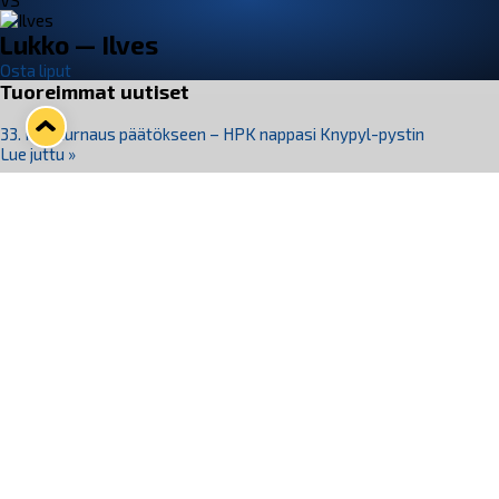
VS
Lukko — Ilves
Osta liput
Tuoreimmat uutiset
33. Pitsiturnaus päätökseen – HPK nappasi Knypyl-pystin
Lue juttu »
Otteluliput juhlakaudelle 26–27 nyt myynnissä!
Lue juttu »
Kiekko-Espoo voittaa historian ensimmäisen naisten
Pitsiturnauksen
Lue juttu »
Pitsiturnauksen päiväliput on loppuunmyyty – Pitsitunnelmaan
pääset myös Marina Vistan terassilla
Lue juttu »
Lukko ja pirkanmaalainen vaatevalmistaja Nousu yhteistyöhön
Lue juttu »
Seuraa Lukkoa somessa