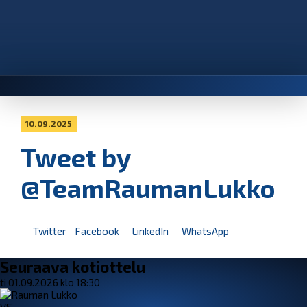
10.09.2025
Tweet by
@TeamRaumanLukko
Twitter
Facebook
LinkedIn
WhatsApp
Seuraava kotiottelu
ti 01.09.2026 klo 18:30