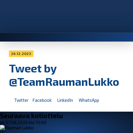
26.12.2023
Tweet by
@TeamRaumanLukko
Twitter
Facebook
LinkedIn
WhatsApp
Seuraava kotiottelu
pe 07.08.2026 klo 10:00