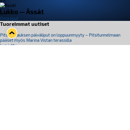
VS
Lukko — Ässät
Osta liput
Tuoreimmat uutiset
Pitsiturnauksen päiväliput on loppuunmyyty – Pitsitunnelmaan
pääset myös Marina Vistan terassilla
Lue juttu »
Lukko ja pirkanmaalainen vaatevalmistaja Nousu yhteistyöhön
Lue juttu »
Aapo Vanninen Nuorten Leijonien mukana
Lue juttu »
Rauman Lukko Oy on ostanut Marina Vista Oy:n liiketoiminnan
Raumalta
Lue juttu »
Varausviikonloppu oli kiireinen Jakub Florisille
Lue juttu »
Seuraa Lukkoa somessa