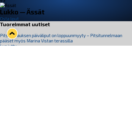
VS
Lukko — Ässät
Osta liput
Tuoreimmat uutiset
Pitsiturnauksen päiväliput on loppuunmyyty – Pitsitunnelmaan
pääset myös Marina Vistan terassilla
Lue juttu »
Lukko ja pirkanmaalainen vaatevalmistaja Nousu yhteistyöhön
Lue juttu »
Aapo Vanninen Nuorten Leijonien mukana
Lue juttu »
Rauman Lukko Oy on ostanut Marina Vista Oy:n liiketoiminnan
Raumalta
Lue juttu »
Varausviikonloppu oli kiireinen Jakub Florisille
Lue juttu »
Seuraa Lukkoa somessa