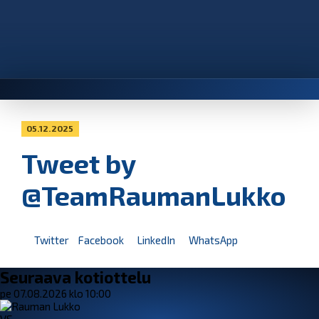
05.12.2025
Tweet by
@TeamRaumanLukko
Twitter
Facebook
LinkedIn
WhatsApp
Seuraava kotiottelu
pe 07.08.2026 klo 10:00