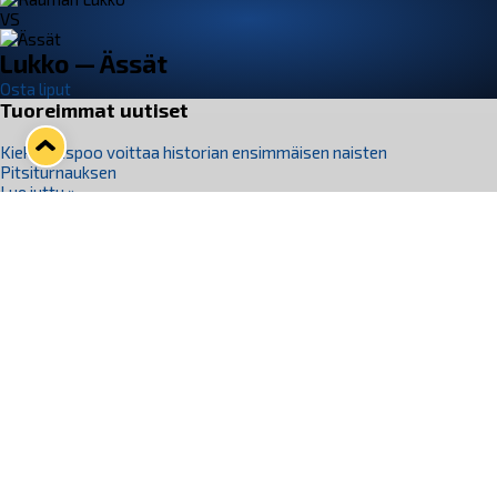
VS
Lukko — Ässät
Osta liput
Tuoreimmat uutiset
Kiekko-Espoo voittaa historian ensimmäisen naisten
Pitsiturnauksen
Lue juttu »
Pitsiturnauksen päiväliput on loppuunmyyty – Pitsitunnelmaan
pääset myös Marina Vistan terassilla
Lue juttu »
Lukko ja pirkanmaalainen vaatevalmistaja Nousu yhteistyöhön
Lue juttu »
Aapo Vanninen Nuorten Leijonien mukana
Lue juttu »
Rauman Lukko Oy on ostanut Marina Vista Oy:n liiketoiminnan
Raumalta
Lue juttu »