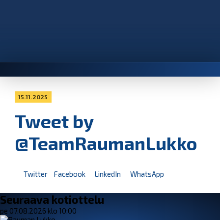
15.11.2025
Tweet by
@TeamRaumanLukko
Twitter
Facebook
LinkedIn
WhatsApp
Seuraava kotiottelu
pe 07.08.2026 klo 10:00