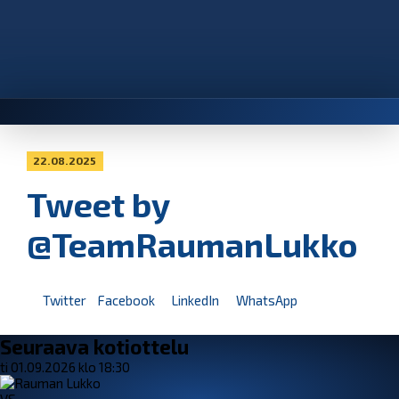
22.08.2025
Tweet by
@TeamRaumanLukko
Twitter
Facebook
LinkedIn
WhatsApp
Seuraava kotiottelu
ti 01.09.2026 klo 18:30