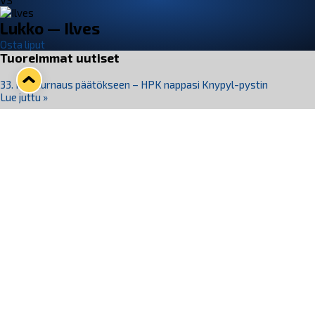
VS
Lukko — Ilves
Osta liput
Tuoreimmat uutiset
33. Pitsiturnaus päätökseen – HPK nappasi Knypyl-pystin
Lue juttu »
Otteluliput juhlakaudelle 26–27 nyt myynnissä!
Lue juttu »
Kiekko-Espoo voittaa historian ensimmäisen naisten
Pitsiturnauksen
Lue juttu »
Pitsiturnauksen päiväliput on loppuunmyyty – Pitsitunnelmaan
pääset myös Marina Vistan terassilla
Lue juttu »
Lukko ja pirkanmaalainen vaatevalmistaja Nousu yhteistyöhön
Lue juttu »
Seuraa Lukkoa somessa