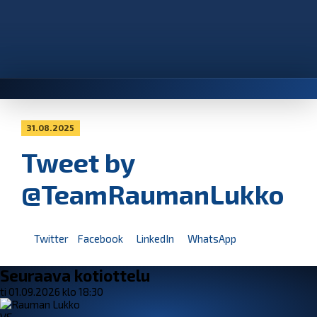
31.08.2025
Tweet by
@TeamRaumanLukko
Twitter
Facebook
LinkedIn
WhatsApp
Seuraava kotiottelu
ti 01.09.2026 klo 18:30