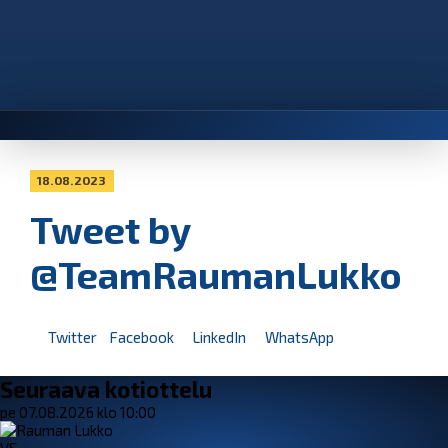
18.08.2023
Tweet by
@TeamRaumanLukko
Twitter
Facebook
LinkedIn
WhatsApp
Seuraava kotiottelu
pe 07.08.2026 klo 10:00