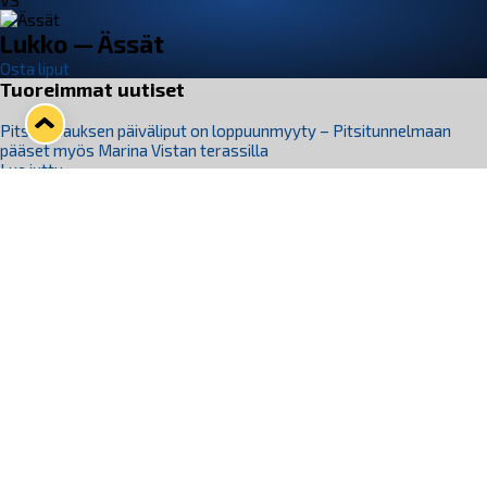
VS
Lukko — Ässät
Osta liput
Tuoreimmat uutiset
Pitsiturnauksen päiväliput on loppuunmyyty – Pitsitunnelmaan
pääset myös Marina Vistan terassilla
Lue juttu »
Lukko ja pirkanmaalainen vaatevalmistaja Nousu yhteistyöhön
Lue juttu »
Aapo Vanninen Nuorten Leijonien mukana
Lue juttu »
Rauman Lukko Oy on ostanut Marina Vista Oy:n liiketoiminnan
Raumalta
Lue juttu »
Varausviikonloppu oli kiireinen Jakub Florisille
Lue juttu »
Seuraa Lukkoa somessa