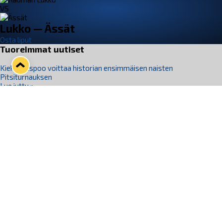
VS
Lukko — Ässät
Osta liput
Tuoreimmat uutiset
Kiekko-Espoo voittaa historian ensimmäisen naisten
Pitsiturnauksen
Lue juttu »
Pitsiturnauksen päiväliput on loppuunmyyty – Pitsitunnelmaan
pääset myös Marina Vistan terassilla
Lue juttu »
Lukko ja pirkanmaalainen vaatevalmistaja Nousu yhteistyöhön
Lue juttu »
Aapo Vanninen Nuorten Leijonien mukana
Lue juttu »
Rauman Lukko Oy on ostanut Marina Vista Oy:n liiketoiminnan
Raumalta
Lue juttu »