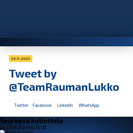
29.11.2025
Tweet by
@TeamRaumanLukko
Twitter
Facebook
LinkedIn
WhatsApp
Seuraava kotiottelu
pe 07.08.2026 klo 10:00