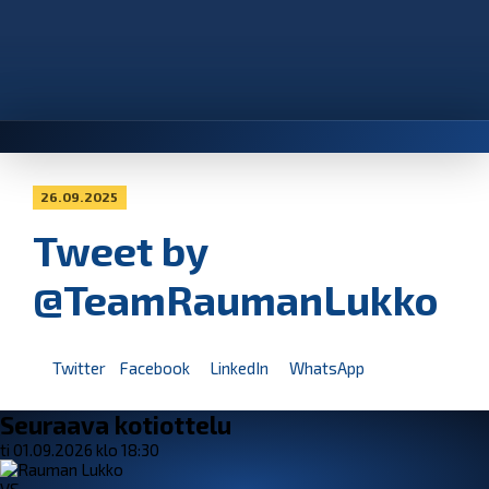
26.09.2025
Tweet by
@TeamRaumanLukko
Twitter
Facebook
LinkedIn
WhatsApp
Seuraava kotiottelu
ti 01.09.2026 klo 18:30