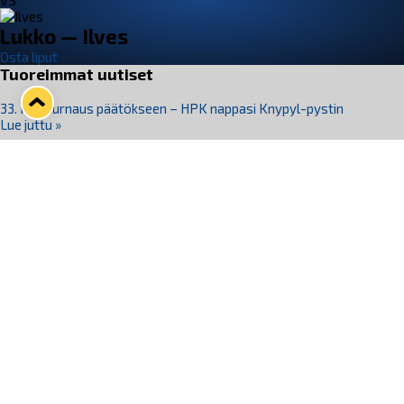
VS
Lukko — Ilves
Osta liput
Tuoreimmat uutiset
33. Pitsiturnaus päätökseen – HPK nappasi Knypyl-pystin
Lue juttu »
Otteluliput juhlakaudelle 26–27 nyt myynnissä!
Lue juttu »
Kiekko-Espoo voittaa historian ensimmäisen naisten
Pitsiturnauksen
Lue juttu »
Pitsiturnauksen päiväliput on loppuunmyyty – Pitsitunnelmaan
pääset myös Marina Vistan terassilla
Lue juttu »
Lukko ja pirkanmaalainen vaatevalmistaja Nousu yhteistyöhön
Lue juttu »
Seuraa Lukkoa somessa