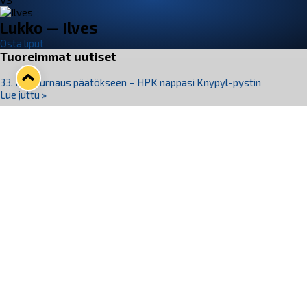
VS
Lukko — Ilves
Osta liput
Tuoreimmat uutiset
33. Pitsiturnaus päätökseen – HPK nappasi Knypyl-pystin
Lue juttu »
Otteluliput juhlakaudelle 26–27 nyt myynnissä!
Lue juttu »
Kiekko-Espoo voittaa historian ensimmäisen naisten
Pitsiturnauksen
Lue juttu »
Pitsiturnauksen päiväliput on loppuunmyyty – Pitsitunnelmaan
pääset myös Marina Vistan terassilla
Lue juttu »
Lukko ja pirkanmaalainen vaatevalmistaja Nousu yhteistyöhön
Lue juttu »
Seuraa Lukkoa somessa