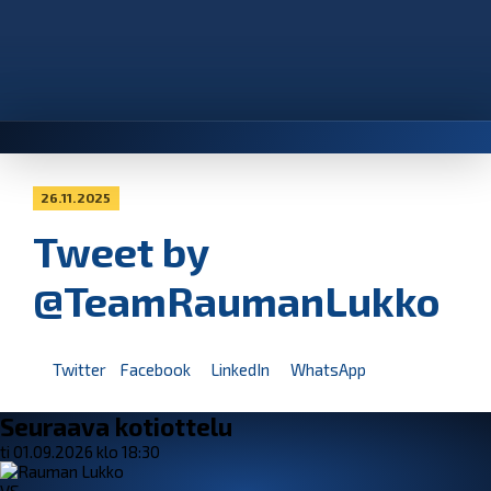
26.11.2025
Tweet by
@TeamRaumanLukko
Twitter
Facebook
LinkedIn
WhatsApp
Seuraava kotiottelu
ti 01.09.2026 klo 18:30