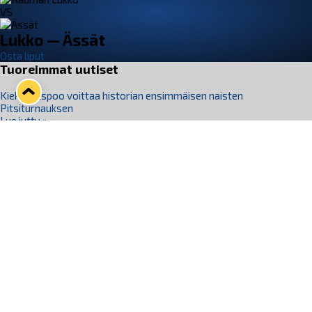
VS
Lukko — Ässät
Osta liput
Tuoreimmat uutiset
Kiekko-Espoo voittaa historian ensimmäisen naisten
Pitsiturnauksen
Lue juttu »
Pitsiturnauksen päiväliput on loppuunmyyty – Pitsitunnelmaan
pääset myös Marina Vistan terassilla
Lue juttu »
Lukko ja pirkanmaalainen vaatevalmistaja Nousu yhteistyöhön
Lue juttu »
Aapo Vanninen Nuorten Leijonien mukana
Lue juttu »
Rauman Lukko Oy on ostanut Marina Vista Oy:n liiketoiminnan
Raumalta
Lue juttu »