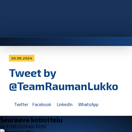
30.09.2024
Tweet by
@TeamRaumanLukko
Twitter
Facebook
LinkedIn
WhatsApp
Seuraava kotiottelu
pe 07.08.2026 klo 10:00