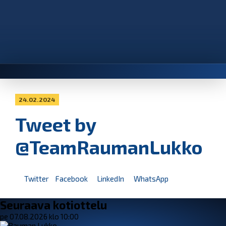
24.02.2024
Tweet by
@TeamRaumanLukko
Twitter
Facebook
LinkedIn
WhatsApp
Seuraava kotiottelu
pe 07.08.2026 klo 10:00