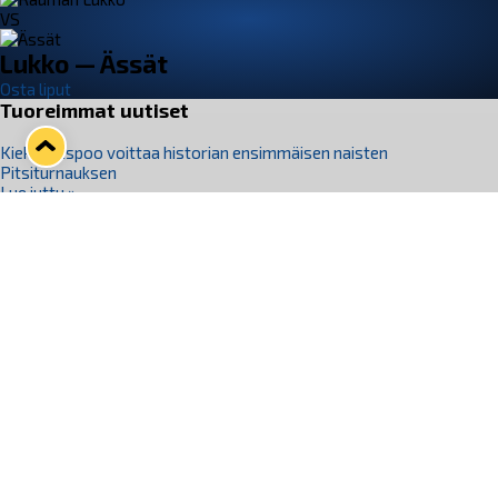
VS
Lukko — Ässät
Osta liput
Tuoreimmat uutiset
Kiekko-Espoo voittaa historian ensimmäisen naisten
Pitsiturnauksen
Lue juttu »
Pitsiturnauksen päiväliput on loppuunmyyty – Pitsitunnelmaan
pääset myös Marina Vistan terassilla
Lue juttu »
Lukko ja pirkanmaalainen vaatevalmistaja Nousu yhteistyöhön
Lue juttu »
Aapo Vanninen Nuorten Leijonien mukana
Lue juttu »
Rauman Lukko Oy on ostanut Marina Vista Oy:n liiketoiminnan
Raumalta
Lue juttu »