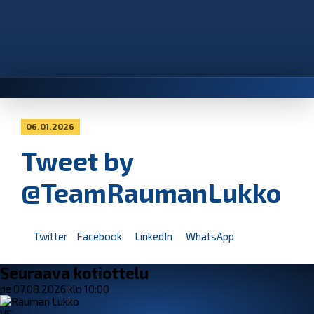
06.01.2026
Tweet by
@TeamRaumanLukko
Twitter
Facebook
LinkedIn
WhatsApp
Seuraava kotiottelu
pe 07.08.2026 klo 10:00