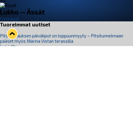
VS
Lukko — Ässät
Osta liput
Tuoreimmat uutiset
Pitsiturnauksen päiväliput on loppuunmyyty – Pitsitunnelmaan
pääset myös Marina Vistan terassilla
Lue juttu »
Lukko ja pirkanmaalainen vaatevalmistaja Nousu yhteistyöhön
Lue juttu »
Aapo Vanninen Nuorten Leijonien mukana
Lue juttu »
Rauman Lukko Oy on ostanut Marina Vista Oy:n liiketoiminnan
Raumalta
Lue juttu »
Varausviikonloppu oli kiireinen Jakub Florisille
Lue juttu »
Seuraa Lukkoa somessa