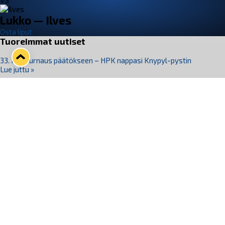
VS
Lukko — Ilves
Osta liput
Tuoreimmat uutiset
33. Pitsiturnaus päätökseen – HPK nappasi Knypyl-pystin
Lue juttu »
Otteluliput juhlakaudelle 26–27 nyt myynnissä!
Lue juttu »
Kiekko-Espoo voittaa historian ensimmäisen naisten
Pitsiturnauksen
Lue juttu »
Pitsiturnauksen päiväliput on loppuunmyyty – Pitsitunnelmaan
pääset myös Marina Vistan terassilla
Lue juttu »
Lukko ja pirkanmaalainen vaatevalmistaja Nousu yhteistyöhön
Lue juttu »
Seuraa Lukkoa somessa