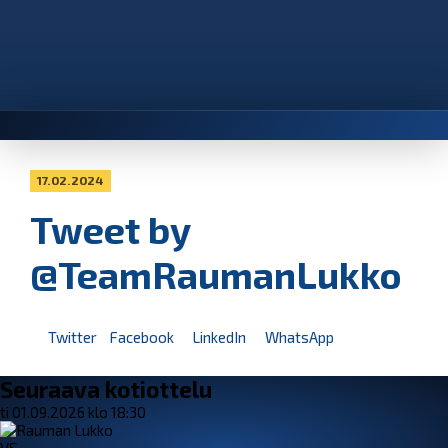
17.02.2024
Tweet by
@TeamRaumanLukko
Twitter
Facebook
LinkedIn
WhatsApp
Seuraava kotiottelu
ti 01.09.2026 klo 18:30