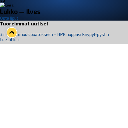
VS
Lukko — Ilves
Osta liput
Tuoreimmat uutiset
33. Pitsiturnaus päätökseen – HPK nappasi Knypyl-pystin
Lue juttu »
Otteluliput juhlakaudelle 26–27 nyt myynnissä!
Lue juttu »
Kiekko-Espoo voittaa historian ensimmäisen naisten
Pitsiturnauksen
Lue juttu »
Pitsiturnauksen päiväliput on loppuunmyyty – Pitsitunnelmaan
pääset myös Marina Vistan terassilla
Lue juttu »
Lukko ja pirkanmaalainen vaatevalmistaja Nousu yhteistyöhön
Lue juttu »
Seuraa Lukkoa somessa