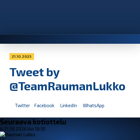
21.10.2025
Tweet by
@TeamRaumanLukko
Twitter
Facebook
LinkedIn
WhatsApp
Seuraava kotiottelu
ti 01.09.2026 klo 18:30