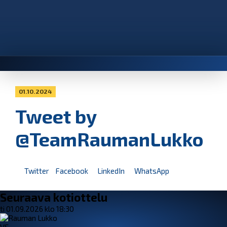
01.10.2024
Tweet by
@TeamRaumanLukko
Twitter
Facebook
LinkedIn
WhatsApp
Seuraava kotiottelu
ti 01.09.2026 klo 18:30