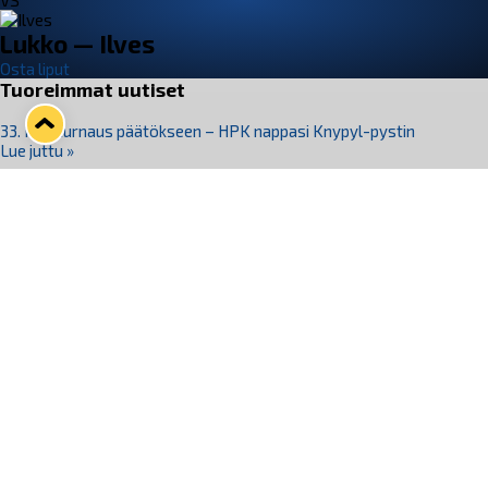
VS
Lukko — Ilves
Osta liput
Tuoreimmat uutiset
33. Pitsiturnaus päätökseen – HPK nappasi Knypyl-pystin
Lue juttu »
Otteluliput juhlakaudelle 26–27 nyt myynnissä!
Lue juttu »
Kiekko-Espoo voittaa historian ensimmäisen naisten
Pitsiturnauksen
Lue juttu »
Pitsiturnauksen päiväliput on loppuunmyyty – Pitsitunnelmaan
pääset myös Marina Vistan terassilla
Lue juttu »
Lukko ja pirkanmaalainen vaatevalmistaja Nousu yhteistyöhön
Lue juttu »
Seuraa Lukkoa somessa