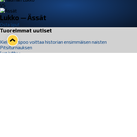
VS
Lukko — Ässät
Osta liput
Tuoreimmat uutiset
Kiekko-Espoo voittaa historian ensimmäisen naisten
Pitsiturnauksen
Lue juttu »
Pitsiturnauksen päiväliput on loppuunmyyty – Pitsitunnelmaan
pääset myös Marina Vistan terassilla
Lue juttu »
Lukko ja pirkanmaalainen vaatevalmistaja Nousu yhteistyöhön
Lue juttu »
Aapo Vanninen Nuorten Leijonien mukana
Lue juttu »
Rauman Lukko Oy on ostanut Marina Vista Oy:n liiketoiminnan
Raumalta
Lue juttu »