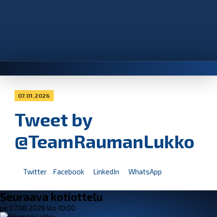
07.01.2026
Tweet by
@TeamRaumanLukko
Twitter
Facebook
LinkedIn
WhatsApp
Seuraava kotiottelu
pe 07.08.2026 klo 10:00