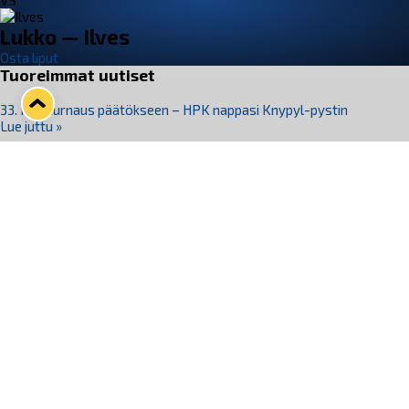
VS
Lukko — Ilves
Osta liput
Tuoreimmat uutiset
33. Pitsiturnaus päätökseen – HPK nappasi Knypyl-pystin
Lue juttu »
Otteluliput juhlakaudelle 26–27 nyt myynnissä!
Lue juttu »
Kiekko-Espoo voittaa historian ensimmäisen naisten
Pitsiturnauksen
Lue juttu »
Pitsiturnauksen päiväliput on loppuunmyyty – Pitsitunnelmaan
pääset myös Marina Vistan terassilla
Lue juttu »
Lukko ja pirkanmaalainen vaatevalmistaja Nousu yhteistyöhön
Lue juttu »
Seuraa Lukkoa somessa