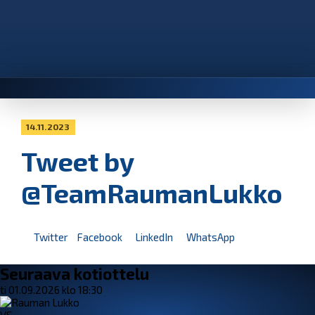
14.11.2023
Tweet by
@TeamRaumanLukko
Twitter
Facebook
LinkedIn
WhatsApp
Seuraava kotiottelu
ti 01.09.2026 klo 18:30