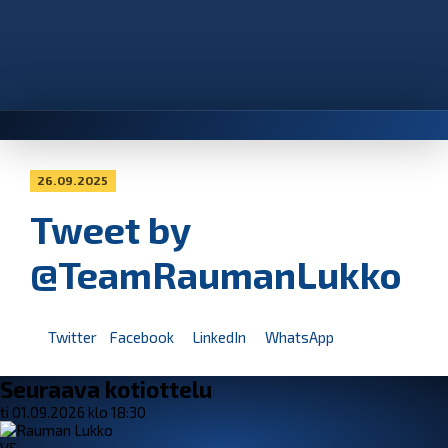
26.09.2025
Tweet by
@TeamRaumanLukko
Twitter
Facebook
LinkedIn
WhatsApp
Seuraava kotiottelu
ti 01.09.2026 klo 18:30