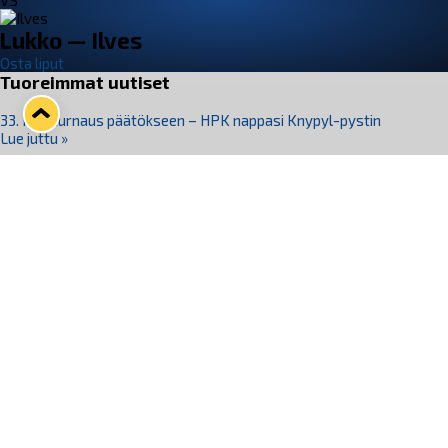
VS
Lukko — Ilves
Osta liput
Tuoreimmat uutiset
33. Pitsiturnaus päätökseen – HPK nappasi Knypyl-pystin
Lue juttu »
Otteluliput juhlakaudelle 26–27 nyt myynnissä!
Lue juttu »
Kiekko-Espoo voittaa historian ensimmäisen naisten
Pitsiturnauksen
Lue juttu »
Pitsiturnauksen päiväliput on loppuunmyyty – Pitsitunnelmaan
pääset myös Marina Vistan terassilla
Lue juttu »
Lukko ja pirkanmaalainen vaatevalmistaja Nousu yhteistyöhön
Lue juttu »
Seuraa Lukkoa somessa