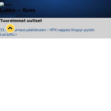
VS
Lukko — Ilves
Osta liput
Tuoreimmat uutiset
33. Pitsiturnaus päätökseen – HPK nappasi Knypyl-pystin
Lue juttu »
Otteluliput juhlakaudelle 26–27 nyt myynnissä!
Lue juttu »
Kiekko-Espoo voittaa historian ensimmäisen naisten
Pitsiturnauksen
Lue juttu »
Pitsiturnauksen päiväliput on loppuunmyyty – Pitsitunnelmaan
pääset myös Marina Vistan terassilla
Lue juttu »
Lukko ja pirkanmaalainen vaatevalmistaja Nousu yhteistyöhön
Lue juttu »
Seuraa Lukkoa somessa