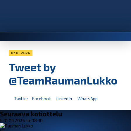
07.01.2026
Tweet by
@TeamRaumanLukko
Twitter
Facebook
LinkedIn
WhatsApp
Seuraava kotiottelu
ti 01.09.2026 klo 18:30