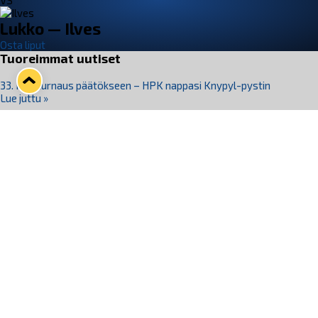
VS
Lukko — Ilves
Osta liput
Tuoreimmat uutiset
33. Pitsiturnaus päätökseen – HPK nappasi Knypyl-pystin
Lue juttu »
Otteluliput juhlakaudelle 26–27 nyt myynnissä!
Lue juttu »
Kiekko-Espoo voittaa historian ensimmäisen naisten
Pitsiturnauksen
Lue juttu »
Pitsiturnauksen päiväliput on loppuunmyyty – Pitsitunnelmaan
pääset myös Marina Vistan terassilla
Lue juttu »
Lukko ja pirkanmaalainen vaatevalmistaja Nousu yhteistyöhön
Lue juttu »
Seuraa Lukkoa somessa