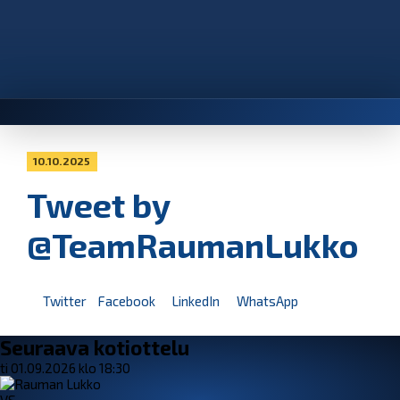
10.10.2025
Tweet by
@TeamRaumanLukko
Twitter
Facebook
LinkedIn
WhatsApp
Seuraava kotiottelu
ti 01.09.2026 klo 18:30