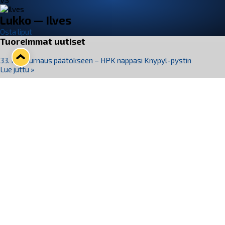
VS
Lukko — Ilves
Osta liput
Tuoreimmat uutiset
33. Pitsiturnaus päätökseen – HPK nappasi Knypyl-pystin
Lue juttu »
Otteluliput juhlakaudelle 26–27 nyt myynnissä!
Lue juttu »
Kiekko-Espoo voittaa historian ensimmäisen naisten
Pitsiturnauksen
Lue juttu »
Pitsiturnauksen päiväliput on loppuunmyyty – Pitsitunnelmaan
pääset myös Marina Vistan terassilla
Lue juttu »
Lukko ja pirkanmaalainen vaatevalmistaja Nousu yhteistyöhön
Lue juttu »
Seuraa Lukkoa somessa