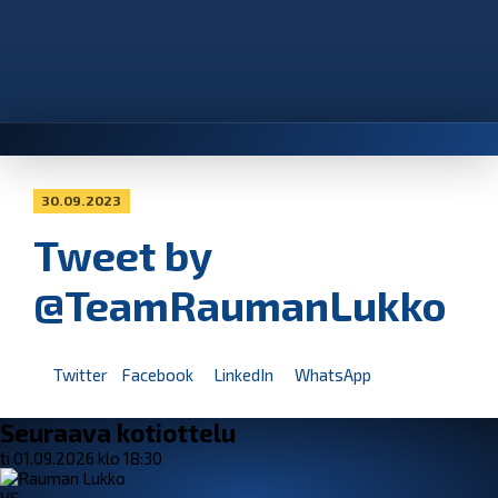
30.09.2023
Tweet by
@TeamRaumanLukko
Twitter
Facebook
LinkedIn
WhatsApp
Seuraava kotiottelu
ti 01.09.2026 klo 18:30