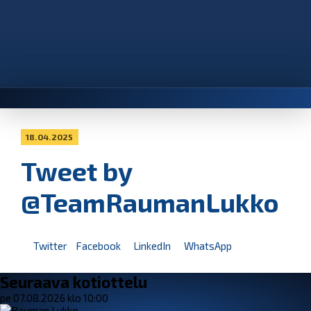
18.04.2025
Tweet by
@TeamRaumanLukko
Twitter
Facebook
LinkedIn
WhatsApp
Seuraava kotiottelu
pe 07.08.2026 klo 10:00