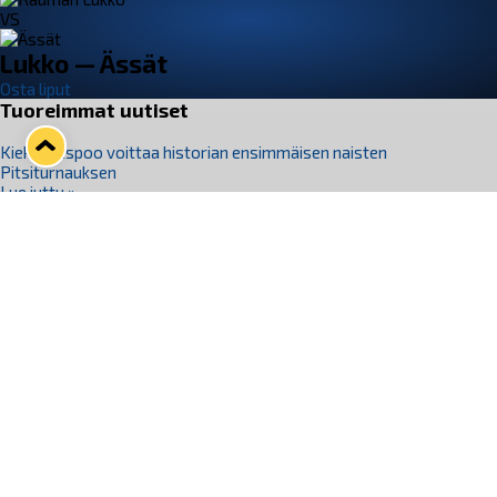
VS
Lukko — Ässät
Osta liput
Tuoreimmat uutiset
Kiekko-Espoo voittaa historian ensimmäisen naisten
Pitsiturnauksen
Lue juttu »
Pitsiturnauksen päiväliput on loppuunmyyty – Pitsitunnelmaan
pääset myös Marina Vistan terassilla
Lue juttu »
Lukko ja pirkanmaalainen vaatevalmistaja Nousu yhteistyöhön
Lue juttu »
Aapo Vanninen Nuorten Leijonien mukana
Lue juttu »
Rauman Lukko Oy on ostanut Marina Vista Oy:n liiketoiminnan
Raumalta
Lue juttu »