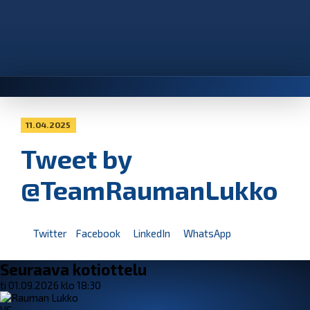
11.04.2025
Tweet by
@TeamRaumanLukko
Twitter
Facebook
LinkedIn
WhatsApp
Seuraava kotiottelu
ti 01.09.2026 klo 18:30