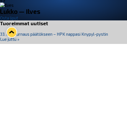
VS
Lukko — Ilves
Osta liput
Tuoreimmat uutiset
33. Pitsiturnaus päätökseen – HPK nappasi Knypyl-pystin
Lue juttu »
Otteluliput juhlakaudelle 26–27 nyt myynnissä!
Lue juttu »
Kiekko-Espoo voittaa historian ensimmäisen naisten
Pitsiturnauksen
Lue juttu »
Pitsiturnauksen päiväliput on loppuunmyyty – Pitsitunnelmaan
pääset myös Marina Vistan terassilla
Lue juttu »
Lukko ja pirkanmaalainen vaatevalmistaja Nousu yhteistyöhön
Lue juttu »
Seuraa Lukkoa somessa