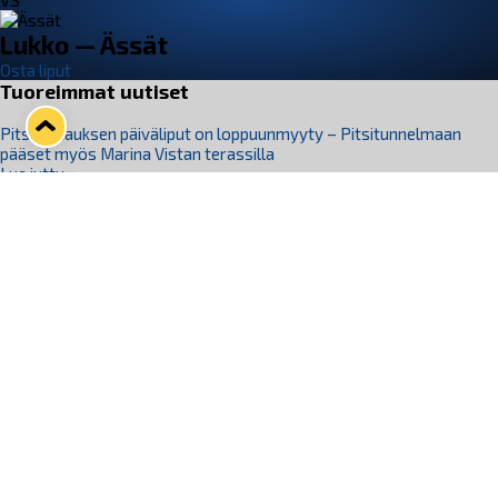
VS
Lukko — Ässät
Osta liput
Tuoreimmat uutiset
Pitsiturnauksen päiväliput on loppuunmyyty – Pitsitunnelmaan
pääset myös Marina Vistan terassilla
Lue juttu »
Lukko ja pirkanmaalainen vaatevalmistaja Nousu yhteistyöhön
Lue juttu »
Aapo Vanninen Nuorten Leijonien mukana
Lue juttu »
Rauman Lukko Oy on ostanut Marina Vista Oy:n liiketoiminnan
Raumalta
Lue juttu »
Varausviikonloppu oli kiireinen Jakub Florisille
Lue juttu »
Seuraa Lukkoa somessa