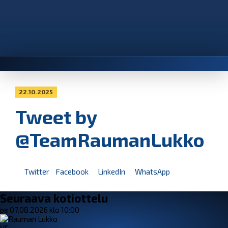
22.10.2025
Tweet by
@TeamRaumanLukko
Twitter
Facebook
LinkedIn
WhatsApp
Seuraava kotiottelu
pe 07.08.2026 klo 10:00