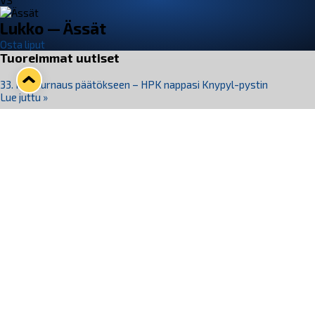
VS
Lukko — Ässät
Osta liput
Tuoreimmat uutiset
33. Pitsiturnaus päätökseen – HPK nappasi Knypyl-pystin
Lue juttu »
Otteluliput juhlakaudelle 26–27 nyt myynnissä!
Lue juttu »
Kiekko-Espoo voittaa historian ensimmäisen naisten
Pitsiturnauksen
Lue juttu »
Pitsiturnauksen päiväliput on loppuunmyyty – Pitsitunnelmaan
pääset myös Marina Vistan terassilla
Lue juttu »
Lukko ja pirkanmaalainen vaatevalmistaja Nousu yhteistyöhön
Lue juttu »
Seuraa Lukkoa somessa