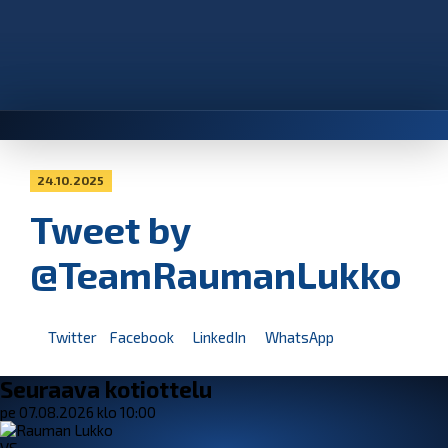
24.10.2025
Tweet by
@TeamRaumanLukko
Twitter
Facebook
LinkedIn
WhatsApp
Seuraava kotiottelu
pe 07.08.2026 klo 10:00